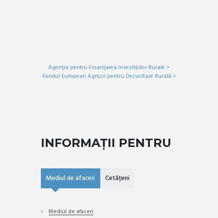
PROIECT FINANȚAT CU FONDURI
EUROPENE NERAMBURSABILE PRIN
PNDR
DETALII
Agenția pentru Finanțarea Investițiilor Rurale >
Fondul European Agricol pentru Dezvoltare Rurală >
INFORMAȚII PENTRU
Mediul de afaceri
Cetățeni
Mediul de afaceri