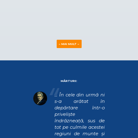
putea resuscita economia.
DETALII
– MAI MULT –
MĂRTURII:
ştea din
... În cele din urmă ni
printre
s-a arătat în
ţiţi este
depărtare într-o
, atunci
privelişte
ramidei,
îndrăzneaţă, sus de
are mai
tot pe culmile acestei
ste de
regiuni de munte şi