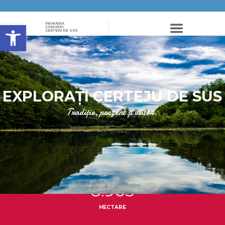
Deschide bara de unelte
PRIMĂRIA
COMUNEI
CERTEJU DE SUS
EXPLORAȚI CERTEJU DE SUS
Tradiție, prezent și viitor.
8.903
HECTARE