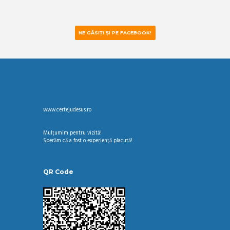
NE GĂSIȚI ȘI PE FACEBOOK!
www.certejudesus.ro
Mulțumim pentru vizită!
Sperăm că a fost o experiență placută!
QR Code