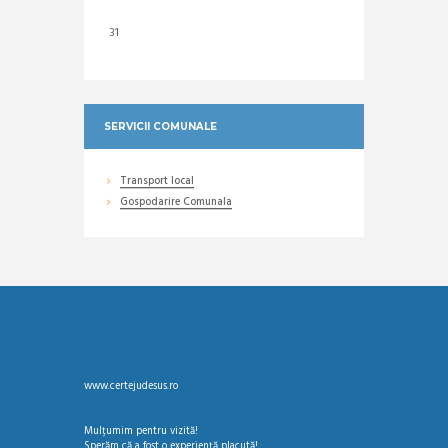
31
SERVICII COMUNALE
Transport local
Gospodarire Comunala
www.certejudesus.ro
Mulțumim pentru vizită!
Sperăm că a fost o experiență placută!