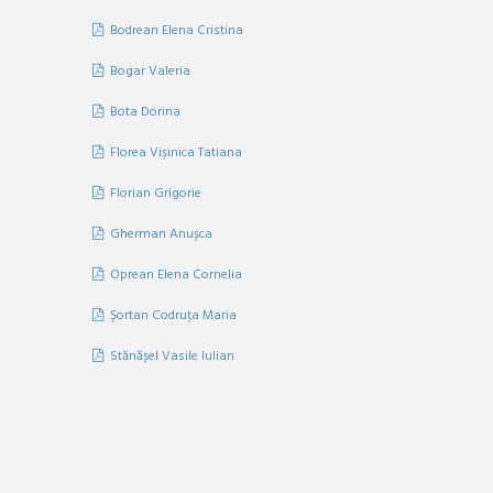
Bodrean Elena Cristina
Bogar Valeria
Bota Dorina
Florea Vișinica Tatiana
Florian Grigorie
Gherman Anușca
Oprean Elena Cornelia
Șortan Codruța Maria
Stănășel Vasile Iulian