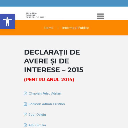
Deschide bara de unelte
PRIMĂRIA
COMUNEI
CERTEJU DE SUS
Home
Informații Publice
DECLARAȚII DE
AVERE ȘI DE
INTERESE – 2015
(PENTRU ANUL 2014)
Cîmpian Petru Adrian
Bodrean Adrian Cristian
Bugi Ovidiu
Albu Emilia