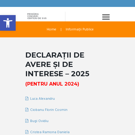
Deschide bara de unelte
PRIMĂRIA
COMUNEI
CERTEJU DE SUS
Home
Informații Publice
DECLARAȚII DE
AVERE ȘI DE
INTERESE – 2025
(PENTRU ANUL 2024)
Luca Alexandru
Ciobanu Florin Cosmin
Bugi Ovidiu
Cristea Ramona Daniela