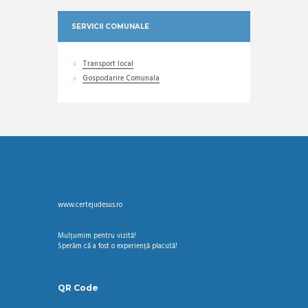
SERVICII COMUNALE
Transport local
Gospodarire Comunala
www.certejudesus.ro
Mulțumim pentru vizită!
Sperăm că a fost o experiență placută!
QR Code