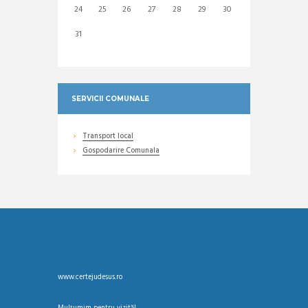
24
25
26
27
28
29
30
31
SERVICII COMUNALE
Transport local
Gospodarire Comunala
www.certejudesus.ro