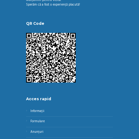
Mulțumim pentru vizită!
Sperăm că a fost o experiență placută!
QR Code
Acces rapid
Informații
Formulare
Anunțuri