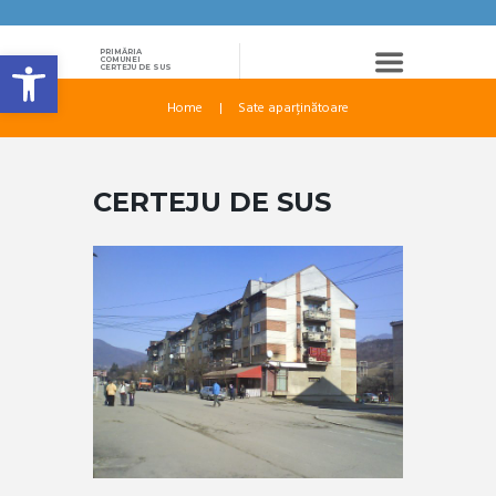
Deschide bara de unelte
PRIMĂRIA
COMUNEI
CERTEJU DE SUS
Home
Sate aparținătoare
CERTEJU DE SUS