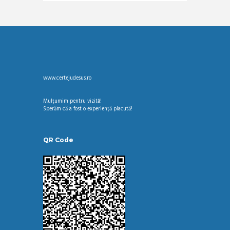
www.certejudesus.ro
Mulțumim pentru vizită!
Sperăm că a fost o experiență placută!
QR Code