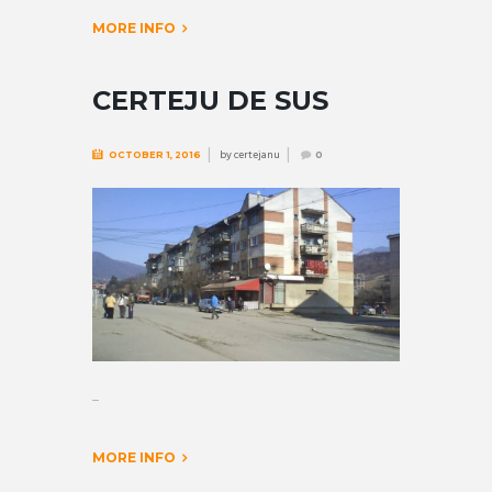
MORE INFO
CERTEJU DE SUS
by
certejanu
OCTOBER 1, 2016
0
...
MORE INFO