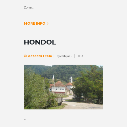
Zona...
MORE INFO
HONDOL
by
certejanu
OCTOBER 1, 2016
0
...