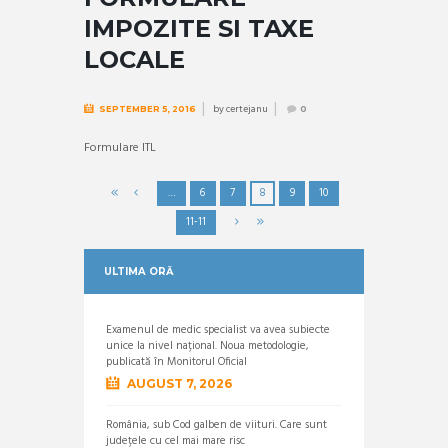
IMPOZITE SI TAXE
LOCALE
by
certejanu
SEPTEMBER 5, 2016
0
Formulare ITL
…
6
7
8
9
10
11-11
ULTIMA ORĂ
Examenul de medic specialist va avea subiecte
unice la nivel național. Noua metodologie,
publicată în Monitorul Oficial
AUGUST 7, 2026
România, sub Cod galben de viituri. Care sunt
județele cu cel mai mare risc