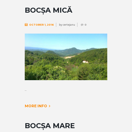
BOCȘA MICĂ
by
certejanu
OCTOBER 1, 2016
0
...
MORE INFO
BOCȘA MARE