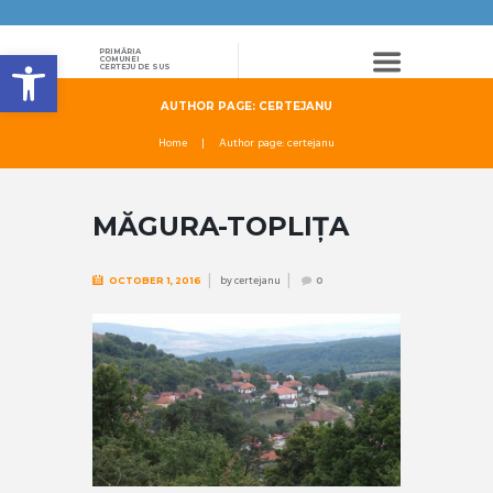
Deschide bara de unelte
PRIMĂRIA
COMUNEI
CERTEJU DE SUS
AUTHOR PAGE: CERTEJANU
Home
Author page: certejanu
MĂGURA-TOPLIȚA
by
certejanu
OCTOBER 1, 2016
0