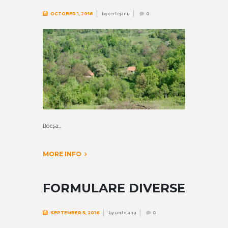
by
certejanu
OCTOBER 1, 2016
0
Bocșa...
MORE INFO
FORMULARE DIVERSE
by
certejanu
SEPTEMBER 5, 2016
0