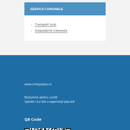
SERVICII COMUNALE
Transport local
Gospodarire Comunala
www.certejudesus.ro
Mulțumim pentru vizită!
Sperăm că a fost o experiență placută!
QR Code