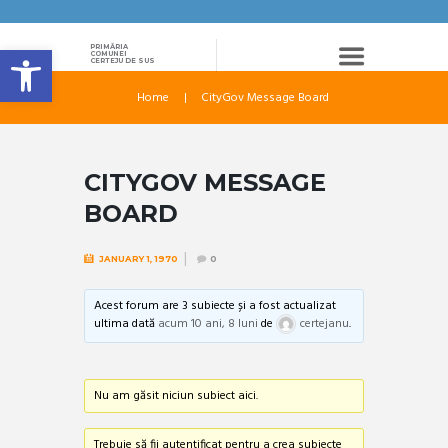
Deschide bara de unelte
PRIMĂRIA
COMUNEI
CERTEJU DE SUS
Home
CityGov Message Board
CITYGOV MESSAGE
BOARD
JANUARY 1, 1970
0
Acest forum are 3 subiecte și a fost actualizat
ultima dată
acum 10 ani, 8 luni
de
certejanu
.
Nu am găsit niciun subiect aici.
Trebuie să fii autentificat pentru a crea subiecte